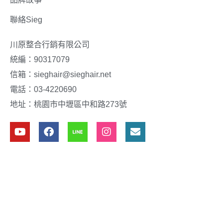
聯絡Sieg
川原整合行銷有限公司
統編：90317079
信箱：sieghair@sieghair.net
電話：03-4220690
地址：桃園市中壢區中和路273號
Y
F
I
E
o
a
n
n
u
c
s
v
t
e
t
e
u
b
a
l
b
o
g
o
e
o
r
p
k
a
e
m