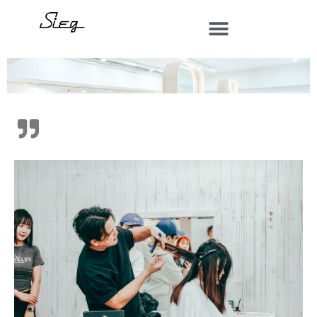
跳
至
主
要
內
容