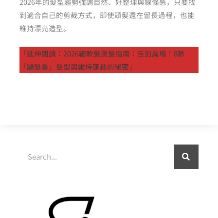
2026年的髮型趨勢強調自然、好整理與線條感，只要找
到適合自己的剪裁方式，即使頭髮還在留長過程，也能
維持漂亮造型。
「延伸閱讀：2026細軟髮燙髮指南：告別扁塌！8款
「顯髮量」髮型與維持蓬鬆的秘密」
搜
尋