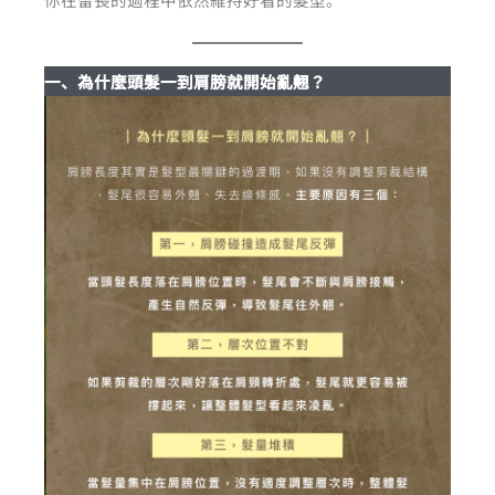
一、為什麼頭髮一到肩膀就開始亂翹？