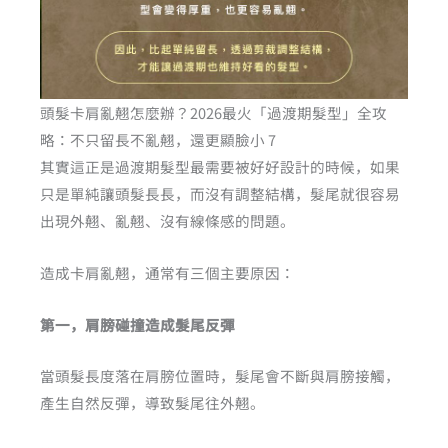
頭髮卡肩亂翹怎麼辦？2026最火「過渡期髮型」全攻
略：不只留長不亂翹，還更顯臉小 7
其實這正是過渡期髮型最需要被好好設計的時候，如果
只是單純讓頭髮長長，而沒有調整結構，髮尾就很容易
出現外翹、亂翹、沒有線條感的問題。
造成卡肩亂翹，通常有三個主要原因：
第一，肩膀碰撞造成髮尾反彈
當頭髮長度落在肩膀位置時，髮尾會不斷與肩膀接觸，
產生自然反彈，導致髮尾往外翹。