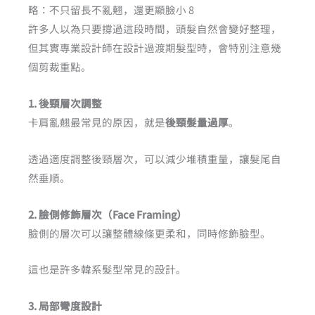
略：不只留長不亂翹，還更顯臉小 8
許多人以為只要撐過這段時間，頭髮自然會變好整理，
但其實專業設計師在設計過渡期髮型時，會特別注意幾
個剪裁重點。
1. 後頸層次調整
卡肩亂翹最常見的原因，就是
後頸髮量過厚
。
透過適度調整後頸層次，可以減少堆積重量，讓髮尾自
然垂順。
2. 臉側修飾層次（Face Framing）
臉側的層次可以讓整體線條更柔和，同時修飾臉型。
這也是許多韓系髮型常見的設計。
3. 局部彎度設計