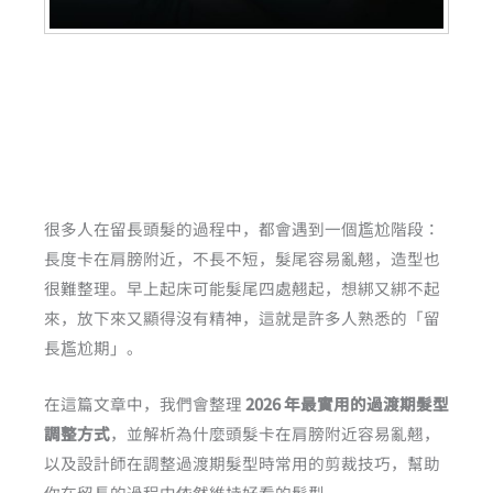
文案目錄
很多人在留長頭髮的過程中，都會遇到一個尷尬階段：
長度卡在肩膀附近，不長不短，髮尾容易亂翹，造型也
很難整理。早上起床可能髮尾四處翹起，想綁又綁不起
來，放下來又顯得沒有精神，這就是許多人熟悉的「留
長尷尬期」。
在這篇文章中，我們會整理
2026 年最實用的過渡期髮型
調整方式
，並解析為什麼頭髮卡在肩膀附近容易亂翹，
以及設計師在調整過渡期髮型時常用的剪裁技巧，幫助
你在留長的過程中依然維持好看的髮型。