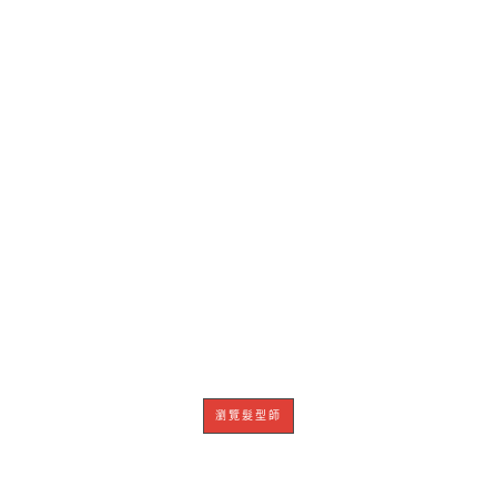
女性の美しさ
妳的美麗不能等，讓我
們協助妳提升魅力吧！
瀏覽髮型師