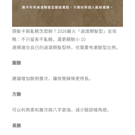
頭髮卡肩亂翹怎麼辦？2026最火「過渡期髮型」全攻
略：不只留長不亂翹，還更顯臉小 10
選擇適合自己的過渡期髮型時，也需要考慮臉型比例。
圓臉
建議增加臉側層次，讓視覺線條更修長。
方臉
可以利用柔和層次與八字瀏海，減少臉部稜角感。
長臉