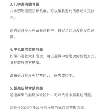
3. 八字瀏海鎖骨髮
八字瀏海搭配鎖骨長度，可以讓臉型比例看起來更修
長。
這也是許多人在留長過程中，最安全的過渡期髮型選
擇。
4. 中低層次柔順剪裁
如果不喜歡太多層次，可以選擇中低層次的剪裁方式，
讓整體線條更簡潔。
這種過渡期髮型非常適合上班族或學生。
5. 髮尾自然彎鎖骨髮
透過簡單的髮尾微彎設計，可以改善卡肩亂翹問題。
這也是2026許多設計師推薦的過渡期整理方式。