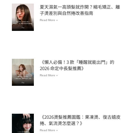
夏天濕氣一高頭髮就炸開？縮毛矯正、離
子燙差別與自然捲改善指南
Read More »
《懶人必備！3 款「睡醒就能出門」的
2026 命定中長髮推薦》
Read More »
《2026燙髮推薦圖鑑：果凍燙、復古嬉皮
捲、氣流燙怎麼選？》
Read More »