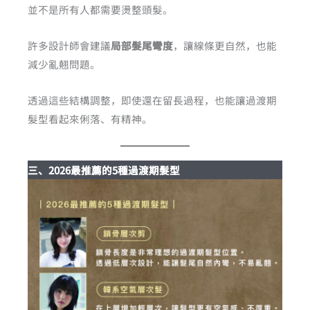
並不是所有人都需要燙整頭髮。
許多設計師會建議
局部髮尾彎度
，讓線條更自然，也能
減少亂翹問題。
透過這些結構調整，即使還在留長過程，也能讓過渡期
髮型看起來俐落、有精神。
三、2026最推薦的5種過渡期髮型