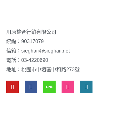
川原整合行銷有限公司
統編：90317079
門市總覽
信箱：sieghair@sieghair.net
電話：03-4220690
地址：桃園市中壢區中和路273號
Y
F
I
E
o
a
n
n
u
c
s
v
t
e
t
e
u
b
a
l
b
o
g
o
e
o
r
p
k
a
e
m