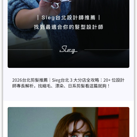
2026台北剪髮推薦｜Sieg台北 3 大分店全攻略：20+ 位設計
師專長解析，找縮毛、漂染、日系剪髮看這篇就夠！