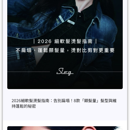
2026細軟髮燙髮指南：告別扁塌！8款「顯髮量」髮型與維
持蓬鬆的秘密