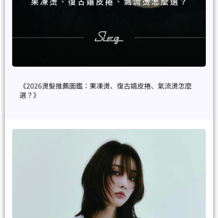
《2026燙髮推薦圖鑑：果凍燙、復古嬉皮捲、氣流燙怎麼
選？》