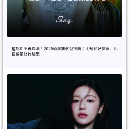
尷尬期不再崩潰！2026過渡期髮型推薦：比短髮好整理、比
長髮更修飾臉型