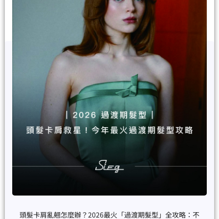
頭髮卡肩亂翹怎麼辦？2026最火「過渡期髮型」全攻略：不