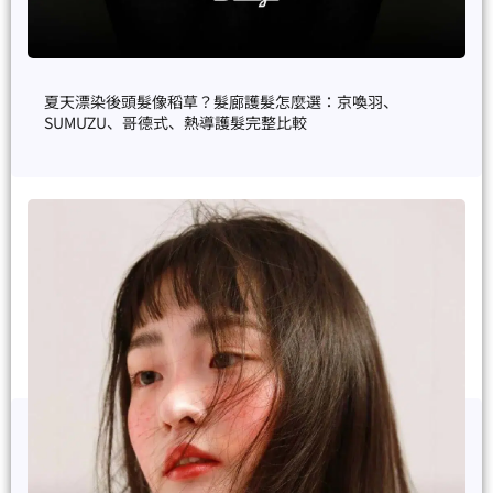
夏天漂染後頭髮像稻草？髮廊護髮怎麼選：京喚羽、
SUMŪZU、哥德式、熱導護髮完整比較