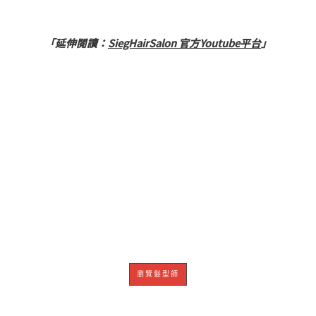
「延伸閱讀：
SiegHairSalon 官方Youtube平台
」
女性の美しさ
妳的美麗不能等，讓我
們協助妳提升魅力吧！
瀏覽髮型師