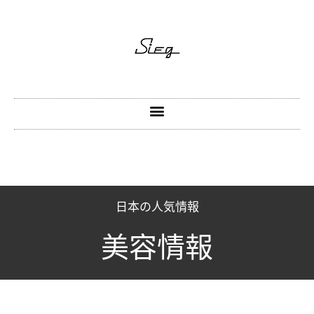
跳
至
主
要
內
容
日本の人気情報
美容情報